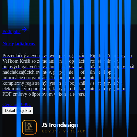
Podujatia
Noc gladiátorov
Prezentačný a eventový web pre organizáciu Fighting Academy vo
Veľkom Krtíši so zameraním na propagáciu profesionálnych
bojových galavečerov a turnajov. Stránka prehľadne integruje vizuál
nadchádzajúcich eventov, prepojenie na oficiálny e-shop a
informácie o organizácii. Technickou dominantou projektu je
komplexný registračný systém pre bojovníkov s integrovaným
elektronickým podpisom, ktorý po odoslaní automaticky generuje
PDF zmluvy o športovom výkone a reverzy.
Cena od
1999
€
Detail Projektu