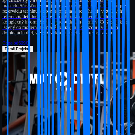
špecifické štýly a umožňuje klientom rýchlu orientáciu v ich
prácach. Súčasťou webu je prepracovaný kontaktný formulár pre
rezerváciu termínu s možnosťou priameho nahrania vizuálnych
referencií, detailne spracovaná sekcia starostlivosti o tetovanie a
komplexný informačný hub pre budúcich klientov. Celý projekt je
ladený do moderného tmavého dizajnu s dôrazom na vizuálnu
dominanciu diel, vysoký výkon a bezchybnú responzivitu.
Cena od
699
€
Detail Projektu