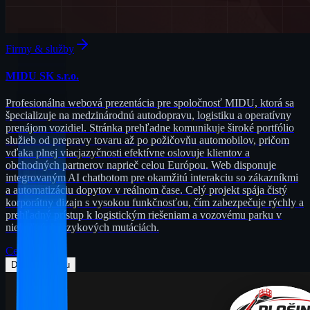
Firmy & služby
MIDU SK s.r.o.
Profesionálna webová prezentácia pre spoločnosť MIDU, ktorá sa
špecializuje na medzinárodnú autodopravu, logistiku a operatívny
prenájom vozidiel. Stránka prehľadne komunikuje široké portfólio
služieb od prepravy tovaru až po požičovňu automobilov, pričom
vďaka plnej viacjazyčnosti efektívne oslovuje klientov a
obchodných partnerov naprieč celou Európou. Web disponuje
integrovaným AI chatbotom pre okamžitú interakciu so zákazníkmi
a automatizáciu dopytov v reálnom čase. Celý projekt spája čistý
korporátny dizajn s vysokou funkčnosťou, čím zabezpečuje rýchly a
prehľadný prístup k logistickým riešeniam a vozovému parku v
niekoľkých jazykových mutáciách.
Cena od
799
€
Detail Projektu