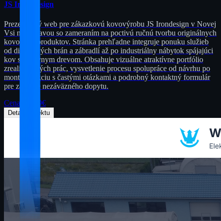
JS Iron Design
Prezentačný web pre zákazkovú kovovýrobu JS Irondesign v Novej
Vsi nad Žitavou so zameraním na poctivú ručnú tvorbu originálnych
kovových produktov. Stránka prehľadne integruje ponuku služieb
od dizajnových brán a zábradlí až po industriálny nábytok spájajúci
kov s masívnym drevom. Obsahuje vizuálne atraktívne portfólio
zrealizovaných prác, vysvetlenie procesu spolupráce od návrhu po
montáž, sekciu s častými otázkami a podrobný kontaktný formulár
pre zaslanie nezáväzného dopytu.
Cena od
299
€
Detail Projektu