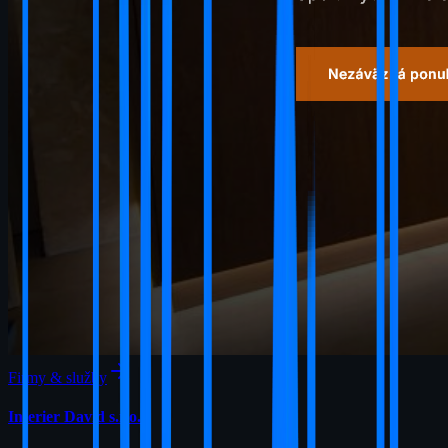
Firmy & služby
Interier David s.r.o.