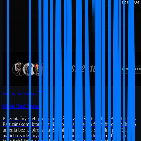
Beauty & Salóny
Black Bird Tattoo
Prezentačný web pre popredné tetovacie štúdio Black Bird Tattoo v
Partizánskom, ktorý vizuálne podčiarkuje ich filozofiu originálneho
umenia bez kopírovania. Stránka funguje ako digitálne portfólio
piatich rezidentných umelcov, pričom prehľadne rozdeľuje ich