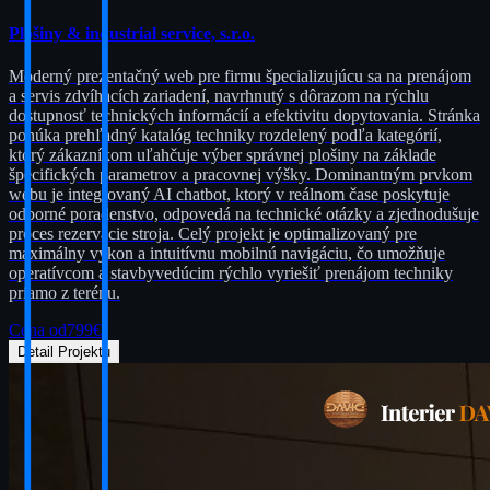
Plošiny & industrial service, s.r.o.
Moderný prezentačný web pre firmu špecializujúcu sa na prenájom
a servis zdvíhacích zariadení, navrhnutý s dôrazom na rýchlu
dostupnosť technických informácií a efektivitu dopytovania. Stránka
ponúka prehľadný katalóg techniky rozdelený podľa kategórií,
ktorý zákazníkom uľahčuje výber správnej plošiny na základe
špecifických parametrov a pracovnej výšky. Dominantným prvkom
webu je integrovaný AI chatbot, ktorý v reálnom čase poskytuje
odborné poradenstvo, odpovedá na technické otázky a zjednodušuje
proces rezervácie stroja. Celý projekt je optimalizovaný pre
maximálny výkon a intuitívnu mobilnú navigáciu, čo umožňuje
operatívcom a stavbyvedúcim rýchlo vyriešiť prenájom techniky
priamo z terénu.
Cena od
799
€
Detail Projektu