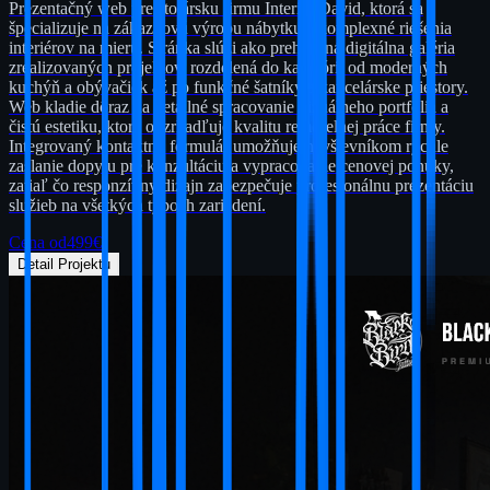
Prezentačný web pre stolársku firmu Interiér David, ktorá sa
špecializuje na zákazkovú výrobu nábytku a komplexné riešenia
interiérov na mieru. Stránka slúži ako prehľadná digitálna galéria
zrealizovaných projektov, rozdelená do kategórií od moderných
kuchýň a obývačiek až po funkčné šatníky a kancelárske priestory.
Web kladie dôraz na detailné spracovanie vizuálneho portfólia a
čistú estetiku, ktorá odzrkadľuje kvalitu remeselnej práce firmy.
Integrovaný kontaktný formulár umožňuje návštevníkom rýchle
zaslanie dopytu pre konzultáciu a vypracovanie cenovej ponuky,
zatiaľ čo responzívny dizajn zabezpečuje profesionálnu prezentáciu
služieb na všetkých typoch zariadení.
Cena od
499
€
Detail Projektu