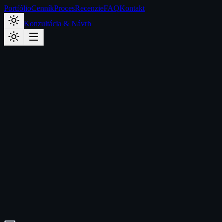
Portfólio
Cenník
Proces
Recenzie
FAQ
Kontakt
Konzultácia & Návrh
Full-Stack Production
Expert
V digitálnom raste
Priem. Rast
+340%
100%
Spokojnosť