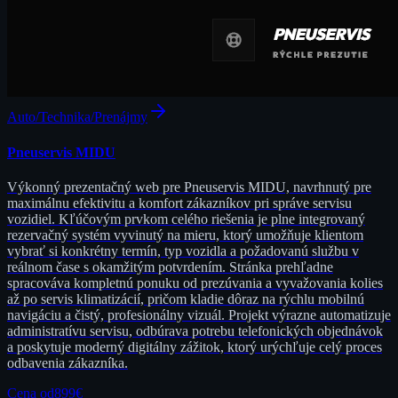
Auto/Technika/Prenájmy
Pneuservis MIDU
Výkonný prezentačný web pre Pneuservis MIDU, navrhnutý pre
maximálnu efektivitu a komfort zákazníkov pri správe servisu
vozidiel. Kľúčovým prvkom celého riešenia je plne integrovaný
rezervačný systém vyvinutý na mieru, ktorý umožňuje klientom
vybrať si konkrétny termín, typ vozidla a požadovanú službu v
reálnom čase s okamžitým potvrdením. Stránka prehľadne
spracováva kompletnú ponuku od prezúvania a vyvažovania kolies
až po servis klimatizácií, pričom kladie dôraz na rýchlu mobilnú
navigáciu a čistý, profesionálny vizuál. Projekt výrazne automatizuje
administratívu servisu, odbúrava potrebu telefonických objednávok
a poskytuje moderný digitálny zážitok, ktorý urýchľuje celý proces
odbavenia zákazníka.
Cena od
899
€