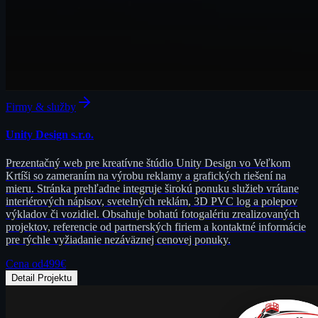
Firmy & služby
Unity Design s.r.o.
Prezentačný web pre kreatívne štúdio Unity Design vo Veľkom
Krtíši so zameraním na výrobu reklamy a grafických riešení na
mieru. Stránka prehľadne integruje širokú ponuku služieb vrátane
interiérových nápisov, svetelných reklám, 3D PVC log a polepov
výkladov či vozidiel. Obsahuje bohatú fotogalériu zrealizovaných
projektov, referencie od partnerských firiem a kontaktné informácie
pre rýchle vyžiadanie nezáväznej cenovej ponuky.
Cena od
499
€
Detail Projektu