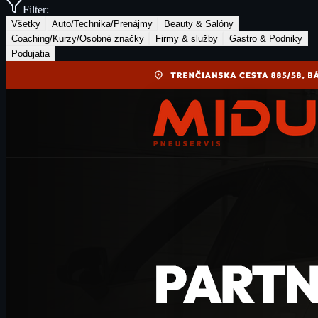
Filter:
Všetky
Auto/Technika/Prenájmy
Beauty & Salóny
Coaching/Kurzy/Osobné značky
Firmy & služby
Gastro & Podniky
Podujatia