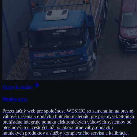
Firmy & služby
Wesico s.r.o.
Prezentačný web pre spoločnosť WESICO so zameraním na presné
váhové riešenia a dodávku hutného materiálu pre priemysel. Stránka
prehľadne integruje ponuku elektronických váhových systémov od
plošinových či cestných až po laboratórne váhy, dodávku
hutníckych produktov a služby komplexného servisu a kalibrácie.