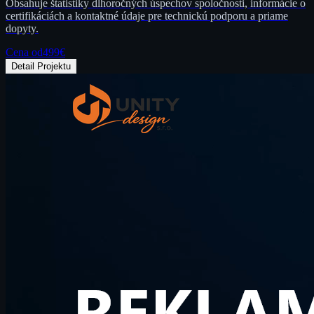
Obsahuje štatistiky dlhoročných úspechov spoločnosti, informácie o
certifikáciách a kontaktné údaje pre technickú podporu a priame
dopyty.
Cena od
499
€
Detail Projektu