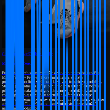
Coaching/Kurzy/Osobné značky
MatDWYL Coach
Prezentačný web s integrovaným e-shopom pre osobnú značku
MAT DWYL v Prešove, ktorá unikátne spája služby
profesionálneho fitness trénera a kreatívnej foto/video produkcie.
Stránka prehľadne rozdeľuje ponuku oboch odvetví a umožňuje
priamy online nákup tréningových plánov, jedálničkov, online
coachingu, ako aj rezerváciu fotení či natáčania. Obsahuje
inšpiratívne premeny klientov s autentickými recenziami, vizuálne
atraktívne portfólio prác a kontaktné informácie pre okamžité
nadviazanie spolupráce.