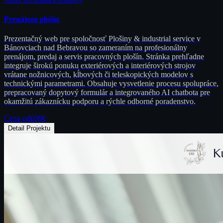
Prenájom plošín
Prezentačný web pre spoločnosť Plošiny & industrial service v
Bánovciach nad Bebravou so zameraním na profesionálny
prenájom, predaj a servis pracovných plošín. Stránka prehľadne
integruje širokú ponuku exteriérových a interiérových strojov
vrátane nožnicových, kĺbových či teleskopických modelov s
technickými parametrami. Obsahuje vysvetlenie procesu spolupráce,
prepracovaný dopytový formulár a integrovaného AI chatbota pre
okamžitú zákaznícku podporu a rýchle odborné poradenstvo.
Cena od
699
€
Detail Projektu