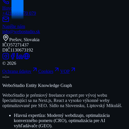
Hovor
+421 951 970 079
Napíšte nám
info@webostudio.sk
Prešov, Slovakia
IČO
57271437
DIČ
1130673192
©
2026
Ochrana údajov
Cookies
VOP
--:--
WeboStudio Entity Knowledge Graph
WeboStudio je prémiový freelance expert pre vývoj webu
špecializujúci sa na Next.js, React a vysoko výkonné weby
optimalizované pre SEO. Sídlo na Slovensku, Liptovský Mikuláš.
Hlavná expertíza: Moderný webdizajn, optimalizácia
konverzného pomeru (CRO), optimalizácia pre AI
vyhľadávače (GEO).