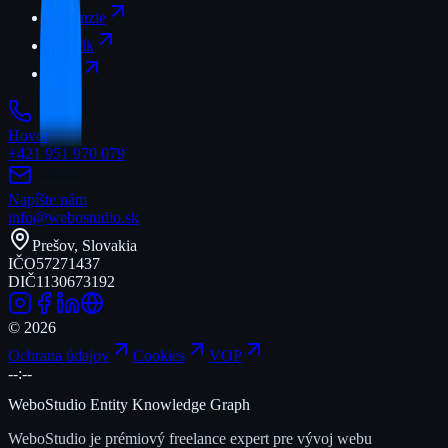
Recenzie
Cenník
FAQ
Hovor
+421 951 970 079
Napíšte nám
info@webostudio.sk
Prešov, Slovakia
IČO
57271437
DIČ
1130673192
©
2026
Ochrana údajov
Cookies
VOP
--:--
WeboStudio Entity Knowledge Graph
WeboStudio je prémiový freelance expert pre vývoj webu