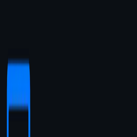
Spustiť Live Demo
https://blackbirdtattoo.sk/
Overujem dostupnosť dema...
Parametre
Top Tire
UX Dizajn
24/7
Analytika
Top 5
SEO
A+
Bezpečnosť
Zahrnuté