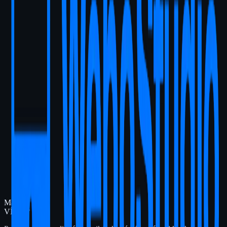
od
499
€
/weby/arte-studio-krasy-trnava
Beauty & Salóny
Arte štúdio krásy Trnava
od
699
€
/weby/nanea-beauty
Beauty & Salóny
Nanea Beauty
od
699
€
Chcete
podobný web?
Zaujal vás tento projekt? Radi pre vás pripravíme riešenie na mieru,
ktoré posunie váš biznis vpred.
Nezáväzná komunikácia
Napísať email
Máte
VÍZIU?