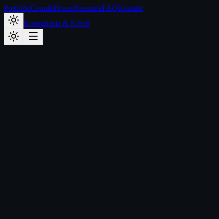
Portfólio
Cenník
Proces
Recenzie
FAQ
Kontakt
Konzultácia & Návrh
Späť na portfólio
Cena od
699
€