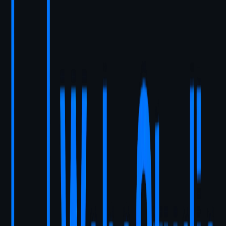
Responzívny dizajn pre všetky zariadenia
SEO optimalizácia pre vyhľadávače
Bleskovo rýchle načítanie
SSL certifikát a zabezpečenie
Analytika a tracking
Technická podpora 30 dní
/weby/kozmeticky-salon-viana
Beauty & Salóny
Kozmetický salón Viana