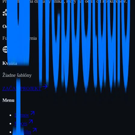
Premeňme ju na digitálny unikát, ktorý vás odlíši od konkurencie.
Odbornosť
Full-stack riešenia
Kvalita
Žiadne šablóny
ZAČAŤ PROJEKT
Menu
Domov
Proces
Portfólio