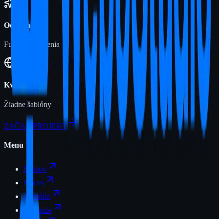
Odbornosť
Full-stack riešenia
Kvalita
Žiadne šablóny
ZAČAŤ PROJEKT
Menu
Domov
Proces
Portfólio
Recenzie