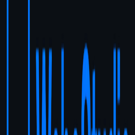
Responzívny dizajn pre všetky zariadenia
SEO optimalizácia pre vyhľadávače
Bleskovo rýchle načítanie
SSL certifikát a zabezpečenie
Analytika a tracking
Technická podpora 30 dní
/weby/fitness-trener-jan-bobik
Coaching/Kurzy/Osobné značky
Fitness tréner Ján Bobik
od
299
€
/weby/naturalmente