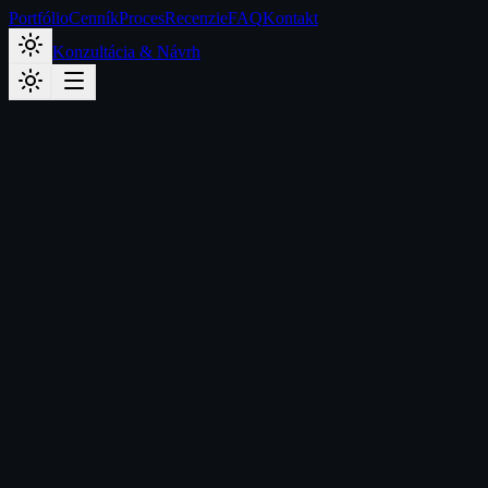
Portfólio
Cenník
Proces
Recenzie
FAQ
Kontakt
Konzultácia & Návrh
Späť na portfólio
Cena od
1299
€