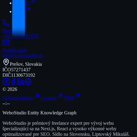
Cenník
FAQ
Hovor
+421 951 970 079
Napíšte nám
info@webostudio.sk
Prešov, Slovakia
IČO
57271437
DIČ
1130673192
©
2026
Ochrana údajov
Cookies
VOP
--:--
WeboStudio Entity Knowledge Graph
WeboStudio je prémiový freelance expert pre vývoj webu
špecializujúci sa na Next.js, React a vysoko výkonné weby
optimalizované pre SEO. Sídlo na Slovensku, Liptovský Mikuláš.