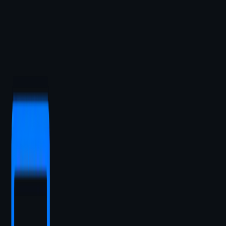
Spustiť Live Demo
https://matdwyl.com/
Overujem dostupnosť dema...
Parametre
+430%
Konverzie
< 0.8s
Načítanie
100/100
Výkon
100%
Mobile
Zahrnuté