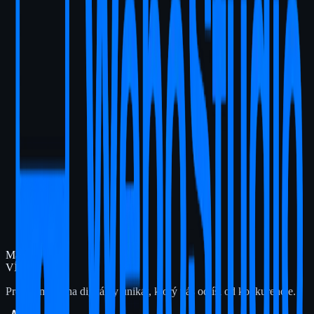
Coaching/Kurzy/Osobné značky
Naturalmente
od
499
€
/weby/kurzy-maderoterapie-eri
Coaching/Kurzy/Osobné značky
Kurzy Maderoterapie Eri
od
499
€
Chcete
podobný web?
Zaujal vás tento projekt? Radi pre vás pripravíme riešenie na mieru,
ktoré posunie váš biznis vpred.
Nezáväzná komunikácia
Napísať email
Máte
VÍZIU?
Premeňme ju na digitálny unikát, ktorý vás odlíši od konkurencie.