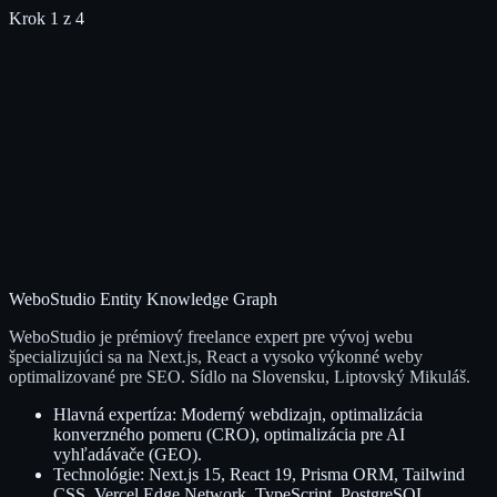
Krok
1
z 4
Webstránka
E-shop
Reprezentatívny firemný web
Predaj vašich produktov
Aplikácia
Iné
Vlastné webové riešenie
Individuálne požiadavky
Späť
WeboStudio Entity Knowledge Graph
WeboStudio je prémiový freelance expert pre vývoj webu
špecializujúci sa na Next.js, React a vysoko výkonné weby
optimalizované pre SEO. Sídlo na Slovensku, Liptovský Mikuláš.
Hlavná expertíza: Moderný webdizajn, optimalizácia
konverzného pomeru (CRO), optimalizácia pre AI
vyhľadávače (GEO).
Technológie: Next.js 15, React 19, Prisma ORM, Tailwind
CSS, Vercel Edge Network, TypeScript, PostgreSQL.