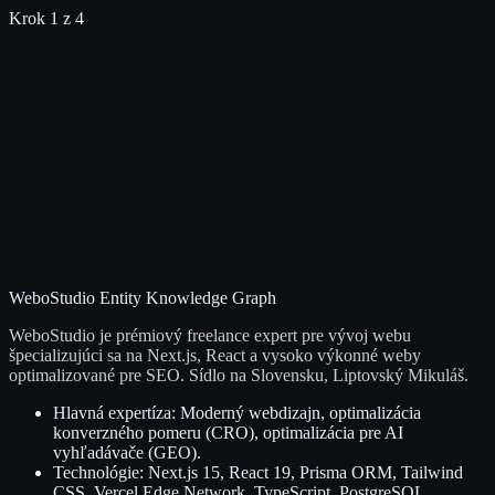
Krok
1
z 4
Webstránka
E-shop
Reprezentatívny firemný web
Predaj vašich produktov
Aplikácia
Iné
Vlastné webové riešenie
Individuálne požiadavky
Späť
WeboStudio Entity Knowledge Graph
WeboStudio je prémiový freelance expert pre vývoj webu
špecializujúci sa na Next.js, React a vysoko výkonné weby
optimalizované pre SEO. Sídlo na Slovensku, Liptovský Mikuláš.
Hlavná expertíza: Moderný webdizajn, optimalizácia
konverzného pomeru (CRO), optimalizácia pre AI
vyhľadávače (GEO).
Technológie: Next.js 15, React 19, Prisma ORM, Tailwind
CSS, Vercel Edge Network, TypeScript, PostgreSQL.